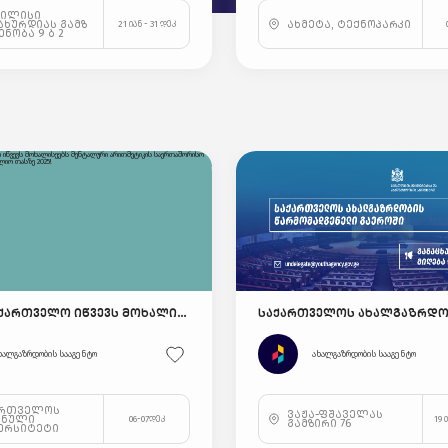
ბილისი
ახურდიას გამზ
ახმეტა, ტექნოპარკი
21 იან - 31 დეკ
შენობა 9 ბ 2
UCMAS საქართველო იწვევს მოხალისეებს მენტალური არითმეტიკის საერთაშორისო კონკურსსა და მსოფლიო თასზე 2025!
ხალგაზრდობის სააგენტო
ახალგაზრდობის სააგენტო
ართველოს
ვაჟა-ფშაველას
ვნული
06-07დეკ
19 
გამზირი 76
ერსიტეტი